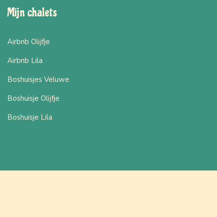
Mijn chalets
Airbnb Olijfje
Airbnb Lila
Boshuisjes Veluwe
Boshuisje Olijfje
Boshuisje Lila
2026
© Website ontwikkeld door:
Uplift Digital Marketing