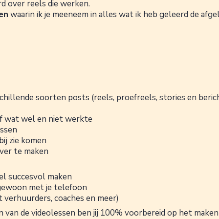
erd over reels die werken.
en
waarin ik je meeneem in alles wat ik heb geleerd de afg
hillende soorten posts (reels, proefreels, stories en beric
ief wat wel en niet werkte
assen
ij zie komen
ver te maken
eel succesvol maken
 gewoon met je telefoon
t verhuurders, coaches en meer)
en van de videolessen ben jij 100% voorbereid op het maken